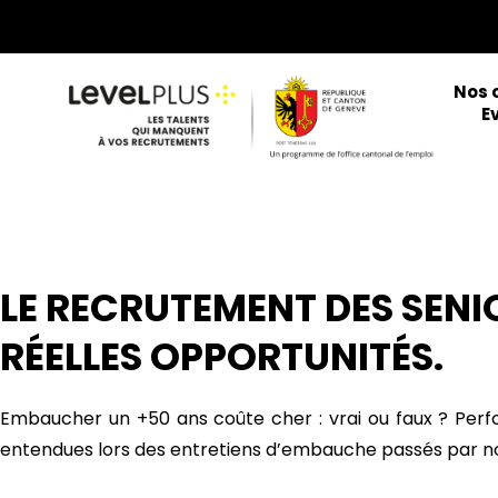
Aller
au
contenu
Nos 
E
LE RECRUTEMENT DES SENIO
RÉELLES OPPORTUNITÉS.
Embaucher un +50 ans coûte cher : vrai ou faux ? Perform
entendues lors des entretiens d’embauche passés par no