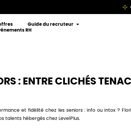
offres
Guide du recruteur
vénements RH
RS : ENTRE CLICHÉS TENAC
ance et fidélité chez les seniors : info ou intox ? Flor
s talents hébergés chez LevelPlus.