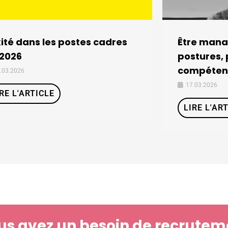
ité dans les postes cadres
Être manag
 2026
postures, 
compétenc
.03.2026
17.03.2026
IRE L'ARTICLE
LIRE L'AR
us avez un besoin de recrutem