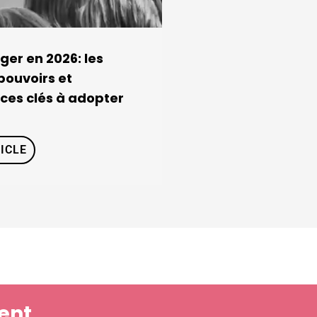
er en 2026: les
pouvoirs et
es clés à adopter
TICLE
ent