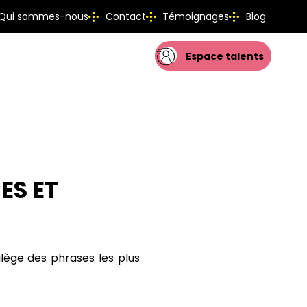
Qui sommes-nous
Contact
Témoignages
Blog
Espace talents
ES ET
ilège des phrases les plus