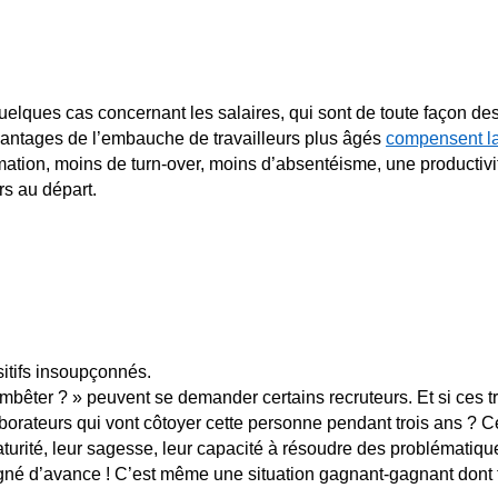
uelques cas concernant les salaires, qui sont de toute façon de
avantages de l’embauche de travailleurs plus âgés
compensent la
mation, moins de turn-over, moins d’absentéisme, une productiv
rs au départ.
itifs insoupçonnés.
s’embêter ? » peuvent se demander certains recruteurs. Et si ces t
laborateurs qui vont côtoyer cette personne pendant trois ans ?
maturité, leur sagesse, leur capacité à résoudre des problémati
est gagné d’avance ! C’est même une situation gagnant-gagnant dont