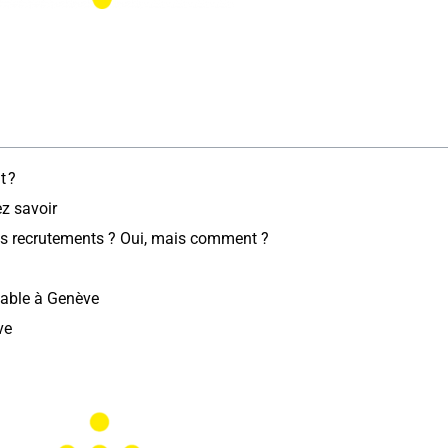
t ?
z savoir
ses recrutements ? Oui, mais comment ?
sable à Genève
ve