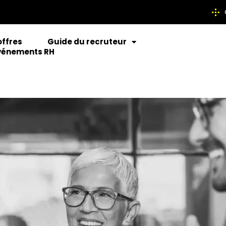
offres
Guide du recruteur
vénements RH