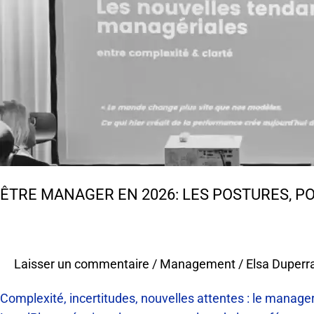
en
2026:
les
postures,
pouvoirs
et
compétences
clés
à
adopter
ÊTRE MANAGER EN 2026: LES POSTURES, 
Laisser un commentaire
/
Management
/
Elsa Duperr
Complexité, incertitudes, nouvelles attentes : le manager