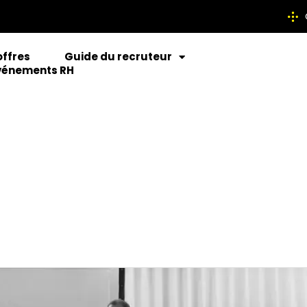
offres
Guide du recruteur
vénements RH