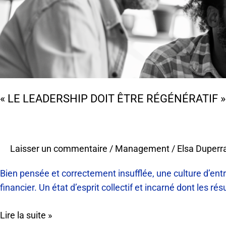
:
la
clé
du
management
de
demain
« LE LEADERSHIP DOIT ÊTRE RÉGÉNÉRATIF 
Laisser un commentaire
/
Management
/
Elsa Duperr
Bien pensée et correctement insufflée, une culture d’entr
financier. Un état d’esprit collectif et incarné dont les r
Lire la suite »