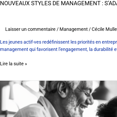
NOUVEAUX STYLES DE MANAGEMENT : S’AD
Laisser un commentaire
/
Management
/
Cécile Mulle
Les jeunes actif-ves redéfinissent les priorités en entre
management qui favorisent l’engagement, la durabilité et
Lire la suite »
« Le
leadership
doit
être
régénératif »