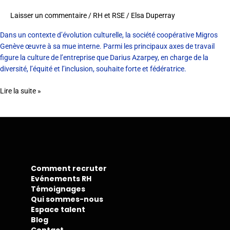
Laisser un commentaire
/
RH et RSE
/
Elsa Duperray
Dans un contexte d’évolution culturelle, la société coopérative Migros
Genève œuvre à sa mue interne. Parmi les principaux axes de travail
figure la culture de l’entreprise que Darius Azarpey, en charge de la
diversité, l’équité et l’inclusion, souhaite forte et fédératrice.
Lire la suite »
Comment recruter
Evénements RH
Témoignages
Qui sommes-nous
Espace talent
Blog