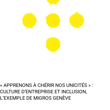
Culture
d’entreprise
et
inclusion,
l’exemple
de
Migros
Genève
« APPRENONS À CHÉRIR NOS UNICITÉS » :
CULTURE D’ENTREPRISE ET INCLUSION,
L’EXEMPLE DE MIGROS GENÈVE