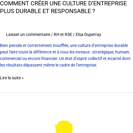
COMMENT CRÉER UNE CULTURE D’ENTREPRISE
et
PLUS DURABLE ET RESPONSABLE ?
responsable
?
Laisser un commentaire
/
RH et RSE
/
Elsa Duperray
Bien pensée et correctement insufflée, une culture d’entreprise durable
peut faire toute la différence et à tous les niveaux : stratégique, humain,
commercial ou encore financier. Un état d’esprit collectif et incarné dont
les résultats dépassent même le cadre de l’entreprise.
Lire la suite »
« Apprenons
à
chérir
nos
unicités »
: