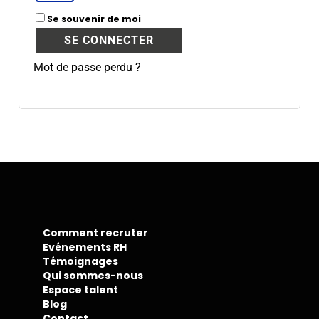
A
Se souvenir de moi
l
SE CONNECTER
t
e
Mot de passe perdu ?
r
n
a
t
i
v
e
:
Comment recruter
Evénements RH
Témoignages
Qui sommes-nous
Espace talent
Blog
Contact