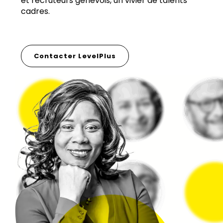
et recruteurs genevois, un vivier de talents
cadres.
Contacter LevelPlus