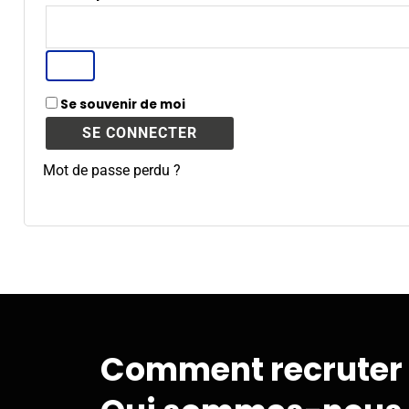
A
Se souvenir de moi
l
SE CONNECTER
t
Mot de passe perdu ?
e
r
n
a
t
i
v
Comment recruter
e
: