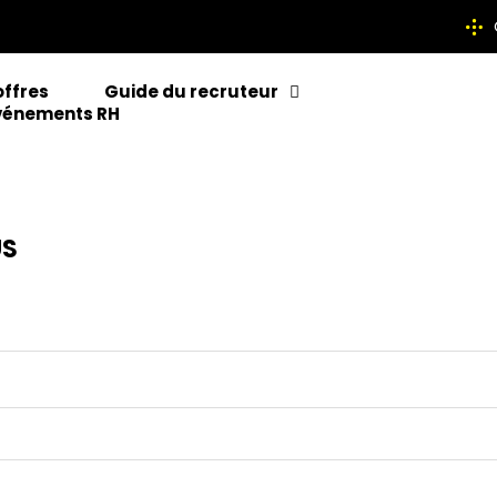
offres
Guide du recruteur
vénements RH
US