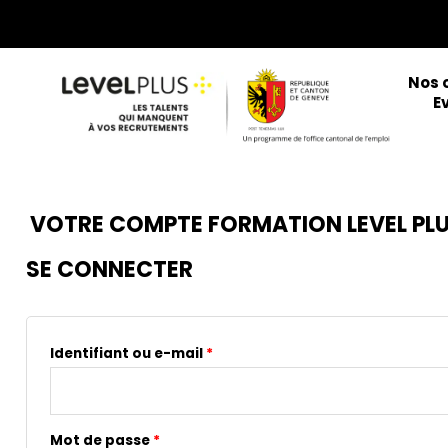
Aller
au
contenu
Nos 
E
VOTRE COMPTE FORMATION LEVEL PL
SE CONNECTER
Obligatoire
Obligatoire
Identifiant ou e-mail
*
Mot de passe
*