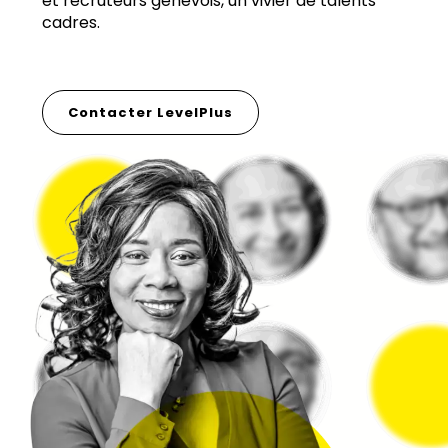
et recruteurs genevois, un vivier de talents
cadres.
Contacter LevelPlus