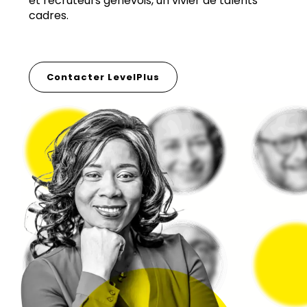
et recruteurs genevois, un vivier de talents
cadres.
Contacter LevelPlus